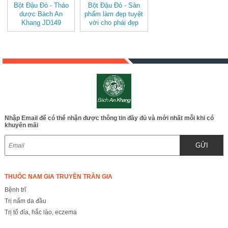
Bột Đậu Đỏ - Thảo
Bột Đậu Đỏ - Sản
dược Bách An
phẩm làm đẹp tuyệt
Khang JD149
vời cho phái đẹp
botdaudo
JD149 botdaudo
Nhập Email để có thể nhận được thông tin đầy đủ và mới nhất mỗi khi có
khuyến mãi
GỬI
THUỐC NAM GIA TRUYỀN TRẦN GIA
Bệnh trĩ
Trị nấm da đầu
Trị tổ đỉa, hắc lào, eczema