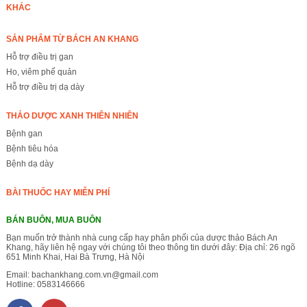
KHÁC
SẢN PHẨM TỪ BÁCH AN KHANG
Hỗ trợ điều trị gan
Ho, viêm phế quản
Hỗ trợ điều trị dạ dày
THẢO DƯỢC XANH THIÊN NHIÊN
Bệnh gan
Bệnh tiêu hóa
Bệnh dạ dày
BÀI THUỐC HAY MIỄN PHÍ
BÁN BUÔN, MUA BUÔN
Bạn muốn trở thành nhà cung cấp hay phân phối của dược thảo Bách An
Khang, hãy liên hệ ngay với chúng tôi theo thông tin dưới đây: Địa chỉ: 26 ngõ
651 Minh Khai, Hai Bà Trưng, Hà Nội
Email:
bachankhang.com.vn@gmail.com
Hotline:
0583146666