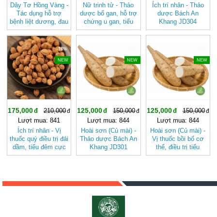
Dây Tơ Hồng Vàng -
Nữ trinh tử - Thảo
Ích trí nhân - Thảo
Tác dụng hỗ trợ
dược bổ gan, hỗ trợ
dược Bách An
bệnh liệt dương, đau
chứng u gan, tiểu
Khang JD304
mỏi lưng gối, đi tiểu
đường nổi tiếng của
ichtrinhan
rắt, di tinh ở nam
người Trung Hoa
giới BAK801
JD368 nutrinhtu
-16%
-16%
-16%
NEW
NEW
NEW
175,000
125,000
125,000
210,000
150,000
150,000
Lượt mua: 841
Lượt mua: 844
Lượt mua: 844
Ích trí nhân - Vị
Hoài sơn (Củ mài) -
Hoài sơn (Củ mài) -
thuốc quý điều trị đái
Thảo dược Bách An
Vị thuốc bồi bổ cơ
dầm, tiểu đêm cực
Khang JD301
thể, điều trị tiểu
hay JD304
hoaison
đường JD301
ichtrinhan
hoaison