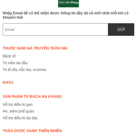
Nhập Email để có thể nhận được thông tin đầy đủ và mới nhất mỗi khi có
khuyến mãi
GỬI
THUỐC NAM GIA TRUYỀN TRẦN GIA
Bệnh trĩ
Trị nấm da đầu
Trị tổ đỉa, hắc lào, eczema
KHÁC
SẢN PHẨM TỪ BÁCH AN KHANG
Hỗ trợ điều trị gan
Ho, viêm phế quản
Hỗ trợ điều trị dạ dày
THẢO DƯỢC XANH THIÊN NHIÊN