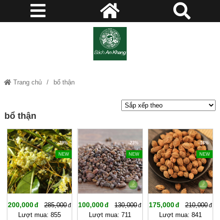
Trang chủ
bổ thận
bổ thận
-29%
-23%
-16%
NEW
NEW
NEW
200,000
100,000
175,000
285,000
130,000
210,000
Lượt mua: 855
Lượt mua: 711
Lượt mua: 841