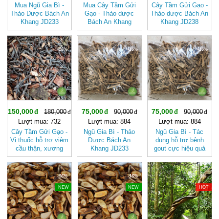
Mua Ngũ Gia Bì -
Mua Cây Tầm Gửi
Cây Tầm Gửi Gạo -
Thảo Dược Bách An
Gạo - Thảo dược
Thảo dược Bách An
Khang JD233
Bách An Khang
Khang JD238
ngugiabi v2
JD238
caytamguigao
caytamguigao v2
-16%
-16%
-16%
150,000
75,000
75,000
180,000
90,000
90,000
Lượt mua: 732
Lượt mua: 884
Lượt mua: 884
Cây Tầm Gửi Gạo -
Ngũ Gia Bì - Thảo
Ngũ Gia Bì - Tác
Vị thuốc hỗ trợ viêm
Dược Bách An
dụng hỗ trợ bệnh
cầu thận, xương
Khang JD233
gout cực hiệu quả
khớp JD238
ngugiabi
JD233 ngugiabi
caytamguigao
-16%
-16%
-9%
NEW
NEW
HOT