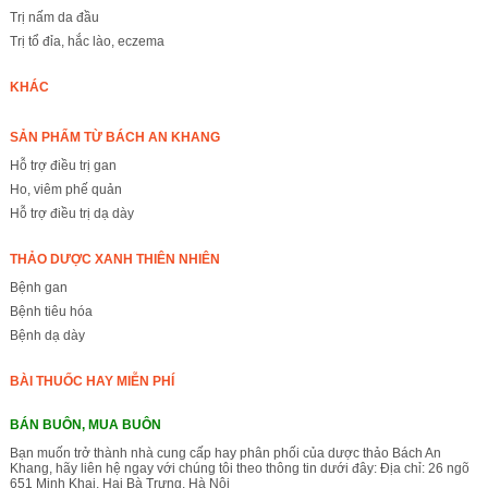
Trị nấm da đầu
Trị tổ đỉa, hắc lào, eczema
KHÁC
SẢN PHẨM TỪ BÁCH AN KHANG
Hỗ trợ điều trị gan
Ho, viêm phế quản
Hỗ trợ điều trị dạ dày
THẢO DƯỢC XANH THIÊN NHIÊN
Bệnh gan
Bệnh tiêu hóa
Bệnh dạ dày
BÀI THUỐC HAY MIỄN PHÍ
BÁN BUÔN, MUA BUÔN
Bạn muốn trở thành nhà cung cấp hay phân phối của dược thảo Bách An
Khang, hãy liên hệ ngay với chúng tôi theo thông tin dưới đây: Địa chỉ: 26 ngõ
651 Minh Khai, Hai Bà Trưng, Hà Nội