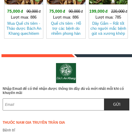
75,000
75,000
199,000
90,000
90,000
220,000
Lượt mua: 886
Lượt mua: 886
Lượt mua: 785
Mua Quế chi tiêm -
Quế chi tiêm - Hỗ
Dây Gắm – Rất tốt
Thảo dược Bách An
trợ các bệnh do
cho người mắc bệnh
Khang quechitiem
nhiễm phong hàn
gút và xương khớp
v2
JD330 quechitiem
JD109
Nhập Email để có thể nhận được thông tin đầy đủ và mới nhất mỗi khi có
khuyến mãi
GỬI
THUỐC NAM GIA TRUYỀN TRẦN GIA
Bệnh trĩ