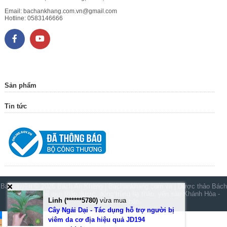
Email:
bachankhang.com.vn@gmail.com
Hotline:
0583146666
Sản phẩm
Tin tức
Bản quyền © 2026
Bách An Khang | Bachankhang.com.vn | Dược thảo Bách
An Khang, thế giới thảo dược, đông trùng hạ thảo, yến sào Khánh Hòa
-
Linh (******5780)
vừa mua
Toàn bộ phiên bản.
Cây Ngải Dại - Tác dụng hỗ trợ người bị
.
viêm da cơ địa hiệu quả JD194
.