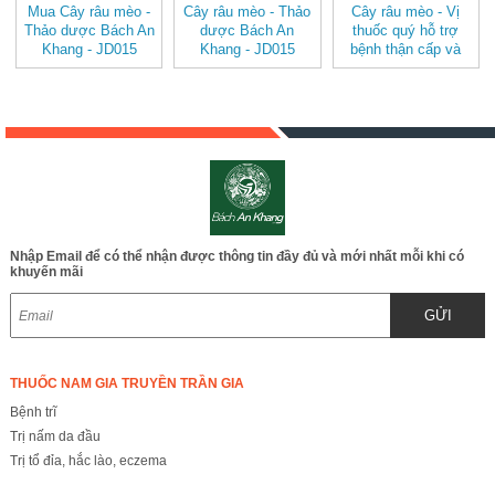
Mua Cây râu mèo -
Cây râu mèo - Thảo
Cây râu mèo - Vị
Thảo dược Bách An
dược Bách An
thuốc quý hỗ trợ
Khang - JD015
Khang - JD015
bệnh thận cấp và
cayraumeo v2
cayraumeo
mãn tính JD015
Nhập Email để có thể nhận được thông tin đầy đủ và mới nhất mỗi khi có
khuyến mãi
GỬI
THUỐC NAM GIA TRUYỀN TRẦN GIA
Bệnh trĩ
Trị nấm da đầu
Trị tổ đỉa, hắc lào, eczema