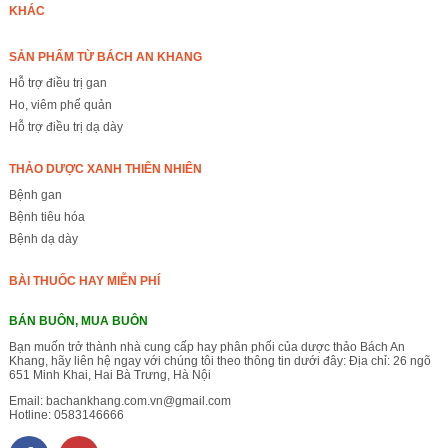
KHÁC
SẢN PHẨM TỪ BÁCH AN KHANG
Hỗ trợ điều trị gan
Ho, viêm phế quản
Hỗ trợ điều trị dạ dày
THẢO DƯỢC XANH THIÊN NHIÊN
Bệnh gan
Bệnh tiêu hóa
Bệnh dạ dày
BÀI THUỐC HAY MIỄN PHÍ
BÁN BUÔN, MUA BUÔN
Bạn muốn trở thành nhà cung cấp hay phân phối của dược thảo Bách An
Khang, hãy liên hệ ngay với chúng tôi theo thông tin dưới đây: Địa chỉ: 26 ngõ
651 Minh Khai, Hai Bà Trưng, Hà Nội
Email:
bachankhang.com.vn@gmail.com
Hotline:
0583146666