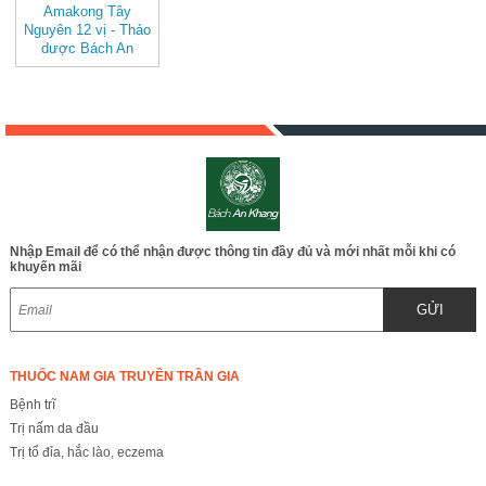
Amakong Tây
Nguyên 12 vị - Thảo
dược Bách An
Khang - JD054
amakongtaynguyen
Nhập Email để có thể nhận được thông tin đầy đủ và mới nhất mỗi khi có
khuyến mãi
GỬI
THUỐC NAM GIA TRUYỀN TRẦN GIA
Bệnh trĩ
Trị nấm da đầu
Trị tổ đỉa, hắc lào, eczema