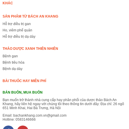
KHÁC
SẢN PHẨM TỪ BÁCH AN KHANG
Hỗ trợ điều trị gan
Ho, viêm phế quản
Hỗ trợ điều trị dạ dày
THẢO DƯỢC XANH THIÊN NHIÊN
Bệnh gan
Bệnh tiêu hóa
Bệnh dạ dày
BÀI THUỐC HAY MIỄN PHÍ
BÁN BUÔN, MUA BUÔN
Bạn muốn trở thành nhà cung cấp hay phân phối của dược thảo Bách An
Khang, hãy liên hệ ngay với chúng tôi theo thông tin dưới đây: Địa chỉ: 26 ngõ
651 Minh Khai, Hai Bà Trưng, Hà Nội
Email:
bachankhang.com.vn@gmail.com
Hotline:
0583146666