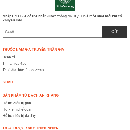
Nhập Email để có thể nhận được thông tin đầy đủ và mới nhất mỗi khi có
khuyến mãi
GỬI
THUỐC NAM GIA TRUYỀN TRẦN GIA
Bệnh trĩ
Trị nấm da đầu
Trị tổ đỉa, hắc lào, eczema
KHÁC
SẢN PHẨM TỪ BÁCH AN KHANG
Hỗ trợ điều trị gan
Ho, viêm phế quản
Hỗ trợ điều trị dạ dày
THẢO DƯỢC XANH THIÊN NHIÊN